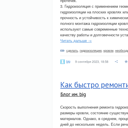
протечек.
3. Гидроизоляция с применением гео
гидроизоляции на плоских кровлях ил
прочность и устойчивость к химическ
полного монтажа гидроизоляции кров
используют самые современные техно
качеству работы и долговечности уст
Читать дальше →
сделать
,
гидроизоляцию
,
кровли
,
необход
big
9 сентября 2023, 18:58
Как быстро ремонт
Блог им. big
Скорость выполнения ремонта гидроиз
размеры кровли, состояние существу
материалов. Однако, в среднем, проц
дней до нескольких недель. Если реч