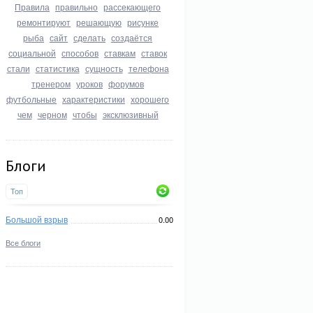
Правила
правильно
рассекающего
ремонтируют
решающую
рисунке
рыба
сайт
сделать
создаётся
социальной
способов
ставкам
ставок
стали
статистика
сущность
телефона
тренером
уроков
форумов
футбольные
характеристики
хорошего
чем
черном
чтобы
эксклюзивный
Блоги
Топ
Большой взрыв
0.00
Все блоги