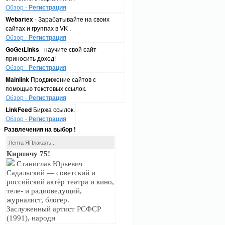
Обзор -
Регистрация
Webartex
- Зарабатывайте на своих
сайтах и группах в VK .
Обзор -
Регистрация
GoGetLinks
- научите свой сайт
приносить доход!
Обзор -
Регистрация
Mainlink
Продвижение сайтов с
помощью текстовых ссылок.
Обзор -
Регистрация
LinkFeed
Биржа ссылок.
Обзор -
Регистрация
Развлечения на выбор !
Лента ЯПлакалъ...
Кирпичу 75!
Станислав Юрьевич
Садальский — советский и
российский актёр театра и кино,
теле- и радиоведущий,
журналист, блогер.
Заслуженный артист РСФСР
(1991), народн