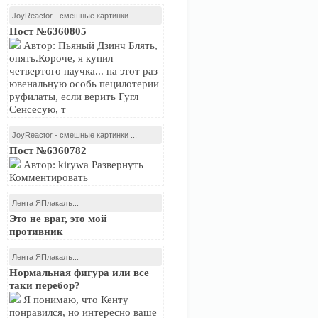
JoyReactor - смешные картинки ...
Пост №6360805
Автор: Пьяный Дзинч Блять,
опять.Короче, я купил
четвертого паучка... на этот раз
ювенальную особь пецилотерии
руфилаты, если верить Гугл
Сенсесую, т
JoyReactor - смешные картинки ...
Пост №6360782
Автор: kirywa Развернуть
Комментировать
Лента ЯПлакалъ...
Это не враг, это мой
противник
Лента ЯПлакалъ...
Нормальная фигура или все
таки перебор?
Я понимаю, что Кенту
понравился, но интересно ваше