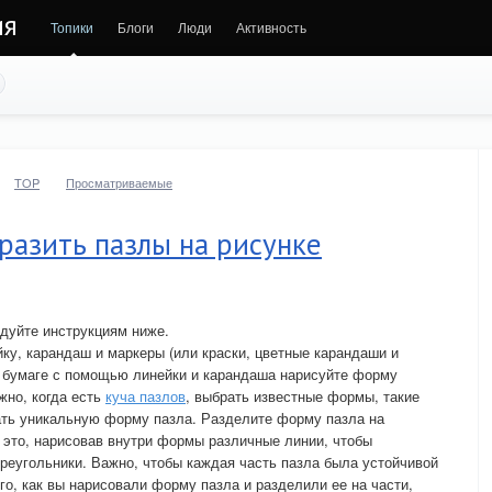
ия
Топики
Блоги
Люди
Активность
TOP
Просматриваемые
разить пазлы на рисунке
едуйте инструкциям ниже.
йку, карандаш и маркеры (или краски, цветные карандаши и
а бумаге с помощью линейки и карандаша нарисуйте форму
жно, когда есть
куча пазлов
, выбрать известные формы, такие
дать уникальную форму пазла. Разделите форму пазла на
 это, нарисовав внутри формы различные линии, чтобы
треугольники. Важно, чтобы каждая часть пазла была устойчивой
ого, как вы нарисовали форму пазла и разделили ее на части,