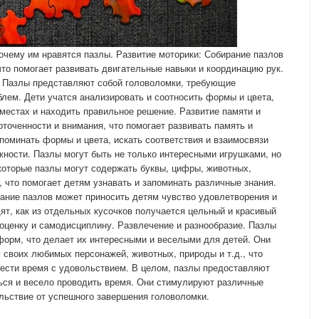
почему им нравятся пазлы. Развитие моторики: Собирание пазлов
что помогает развивать двигательные навыки и координацию рук.
 Пазлы представляют собой головоломки, требующие
лем. Дети учатся анализировать и соотносить формы и цвета,
местах и находить правильное решение. Развитие памяти и
точенности и внимания, что помогает развивать память и
поминать формы и цвета, искать соответствия и взаимосвязи
ности. Пазлы могут быть не только интересными игрушками, но
которые пазлы могут содержать буквы, цифры, животных,
., что помогает детям узнавать и запоминать различные знания.
ание пазлов может приносить детям чувство удовлетворения и
ят, как из отдельных кусочков получается цельный и красивый
ооценку и самодисциплину. Развлечение и разнообразие. Пазлы
форм, что делает их интересными и веселыми для детей. Они
 своих любимых персонажей, животных, природы и т.д., что
вести время с удовольствием. В целом, пазлы предоставляют
ься и весело проводить время. Они стимулируют различные
льствие от успешного завершения головоломки.