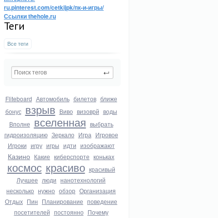
ru.pinterest.com/cetkijpk/пк-и-игры/
Ссылки thehole.ru
Теги
Все теги
Fliteboard
Автомобиль
билетов
ближе
взрыв
бонус
Виво
визоврй
воды
вселенная
Вполне
выбрать
гидроизоляцию
Зеркало
Игра
Игровое
Игроки
игру
игры
идти
изображают
Казино
Какие
киберспорте
коньках
космос
красиво
красивый
Лучшее
люди
нанотехнологий
несколько
нужно
обзор
Организация
Отдых
Пин
Планирование
поведение
посетителей
постоянно
Почему