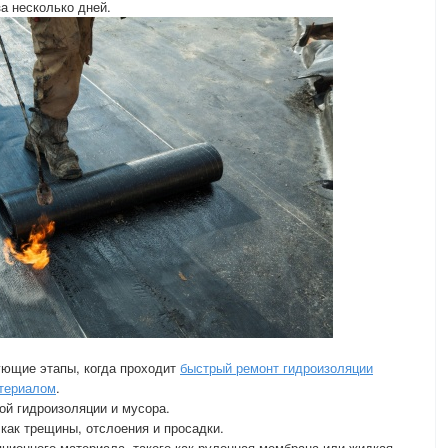
а несколько дней.
ующие этапы, когда проходит
быстрый ремонт гидроизоляции
териалом
.
ой гидроизоляции и мусора.
 как трещины, отслоения и просадки.
яционного материала, такого как рулонная мембрана или жидкая