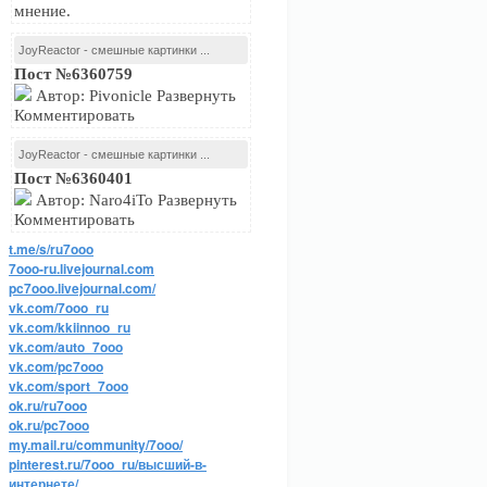
мнение.
JoyReactor - смешные картинки ...
Пост №6360759
Автор: Pivonicle Развернуть
Комментировать
JoyReactor - смешные картинки ...
Пост №6360401
Автор: Naro4iTo Развернуть
Комментировать
t.me/s/ru7ooo
7ooo-ru.livejournal.com
pc7ooo.livejournal.com/
vk.com/7ooo_ru
vk.com/kkiinnoo_ru
vk.com/auto_7ooo
vk.com/pc7ooo
vk.com/sport_7ooo
ok.ru/ru7ooo
ok.ru/pc7ooo
my.mail.ru/community/7ooo/
pinterest.ru/7ooo_ru/высший-в-
интернете/