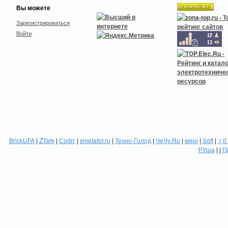
Вы можете
Зарегистрироваться
Войти
BrickUFA
|
ZTark
|
Софт
|
smetafor.ru
|
Техно-Голод
|
ЧеЧу.Ru
|
кино
|
Soft
|
:( 0
РУша
| |
П