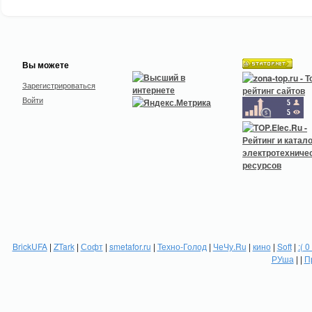
Вы можете
Зарегистрироваться
Войти
BrickUFA
|
ZTark
|
Софт
|
smetafor.ru
|
Техно-Голод
|
ЧеЧу.Ru
|
кино
|
Soft
|
:( 0
РУша
| |
П