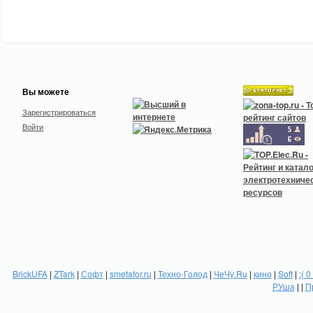
Вы можете
Зарегистрироваться
Войти
BrickUFA
|
ZTark
|
Софт
|
smetafor.ru
|
Техно-Голод
|
ЧеЧу.Ru
|
кино
|
Soft
|
:( 0
РУша
| |
П