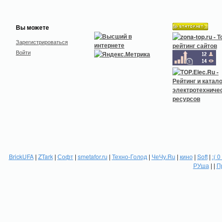
Вы можете
Зарегистрироваться
Войти
BrickUFA
|
ZTark
|
Софт
|
smetafor.ru
|
Техно-Голод
|
ЧеЧу.Ru
|
кино
|
Soft
|
:( 0
РУша
| |
П