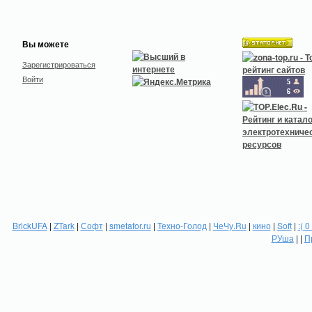
Вы можете
Зарегистрироваться
Войти
BrickUFA
|
ZTark
|
Софт
|
smetafor.ru
|
Техно-Голод
|
ЧеЧу.Ru
|
кино
|
Soft
|
:( 0
РУша
| |
П