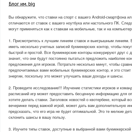
Блог им. big
Вы обнаружите, что ставки на спорт с вашего Android-смартфона и
отличаются от ставок с вашего ноутбука или настольного ПК. След
могут применяться как к ставкам на мобильные, так и на компьюте
1. Присмотритесь к лучшим линиям ставок и выигрышным линиям. 
иметь несколько учетных записей букмекерских контор, чтобы поку
быстрой и простой. Все букмекерские конторы конкурируют друг с д
значит, что они будут постоянно пытаться предложить наиболее ко
предложения для игроков. Потратьте несколько минут, чтобы сравн
предпочитаемых вами мобильных букмекерских контор, и это стоит
энергии, поскольку это может улучшить ваши доходы и шансы.
2. Проведите исследование!!! Изучение статистики игроков и команд
расписаний игр может предоставить бесценную информацию для оп
хотите делать ставки. Заголовок новостей о квотербеке, который в
вечеринке перед важной игрой, может дать вам дополнительную 
предсказать, что его игра не будет оптимальной. Это те мелкие дет
склонить шансы в вашу пользу.
3. Изучите типы ставок, доступные в выбранной вами букмекерской