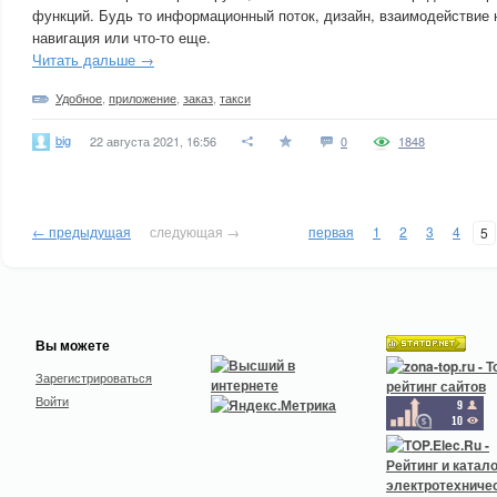
функций. Будь то информационный поток, дизайн, взаимодействие 
навигация или что-то еще.
Читать дальше →
Удобное
,
приложение
,
заказ
,
такси
big
22 августа 2021, 16:56
0
1848
← предыдущая
следующая →
первая
1
2
3
4
5
Вы можете
Зарегистрироваться
Войти