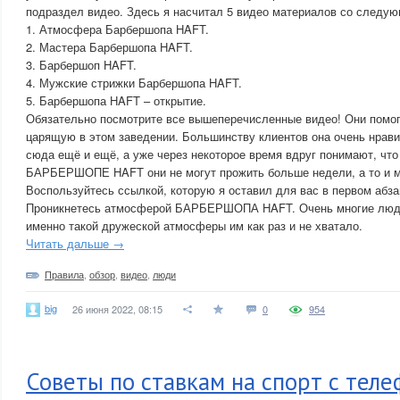
подраздел видео. Здесь я насчитал 5 видео материалов со следу
1. Атмосфера Барбершопа HAFT.
2. Мастера Барбершопа HAFT.
3. Барбершоп HAFT.
4. Мужские стрижки Барбершопа HAFT.
5. Барбершопа HAFT – открытие.
Обязательно посмотрите все вышеперечисленные видео! Они помогу
царящую в этом заведении. Большинству клиентов она очень нрав
сюда ещё и ещё, а уже через некоторое время вдруг понимают, что
БАРБЕРШОПЕ HAFT они не могут прожить больше недели, а то и 
Воспользуйтесь ссылкой, которую я оставил для вас в первом абзац
Проникнетесь атмосферой БАРБЕРШОПА HAFT. Очень многие люди
именно такой дружеской атмосферы им как раз и не хватало.
Читать дальше →
Правила
,
обзор
,
видео
,
люди
big
26 июня 2022, 08:15
0
954
Советы по ставкам на спорт с теле