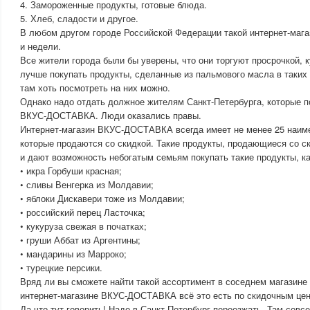
4. Замороженные продукты, готовые блюда.
5. Хлеб, сладости и другое.
В любом другом городе Российской Федерации такой интернет-маг
и недели.
Все жители города были бы уверены, что они торгуют просрочкой, к
лучше покупать продукты, сделанные из пальмового масла в таких 
там хоть посмотреть на них можно.
Однако надо отдать должное жителям Санкт-Петербурга, которые п
ВКУС-ДОСТАВКА. Люди оказались правы.
Интернет-магазин ВКУС-ДОСТАВКА всегда имеет не менее 25 наиме
которые продаются со скидкой. Такие продукты, продающиеся со с
и дают возможность небогатым семьям покупать такие продукты, ка
• икра Горбуши красная;
• сливы Венгерка из Молдавии;
• яблоки Дискавери тоже из Молдавии;
• российский перец Ласточка;
• кукуруза свежая в початках;
• груши Аббат из Аргентины;
• мандарины из Марроко;
• турецкие персики.
Вряд ли вы сможете найти такой ассортимент в соседнем магазине 
интернет-магазине ВКУС-ДОСТАВКА всё это есть по скидочным це
Да что тут говорить! Надо в Санкт-Петербург переезжать. Там совсе