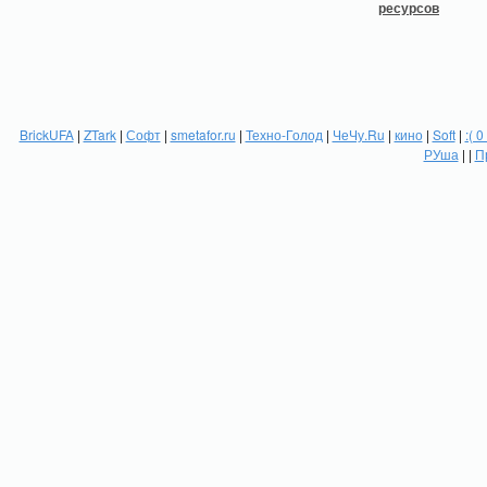
BrickUFA
|
ZTark
|
Софт
|
smetafor.ru
|
Техно-Голод
|
ЧеЧу.Ru
|
кино
|
Soft
|
:( 0
РУша
| |
П