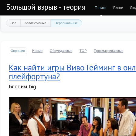
Большой взрыв - теория
Топики
Блоги
Лю
Все
Коллективные
Персональные
Хорошие
Новые
Обсуждаемые
TOP
Просматриваемые
Как найти игры Виво Гейминг в он
плейфортуна?
Блог им. big