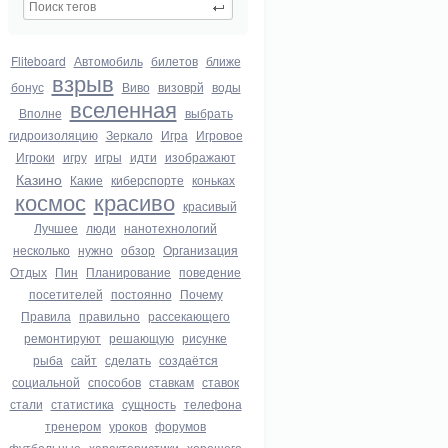
Fliteboard
Автомобиль
билетов
ближе
взрыв
бонус
Виво
визоврй
воды
вселенная
Вполне
выбрать
гидроизоляцию
Зеркало
Игра
Игровое
Игроки
игру
игры
идти
изображают
Казино
Какие
киберспорте
коньках
космос
красиво
красивый
Лучшее
люди
нанотехнологий
несколько
нужно
обзор
Организация
Отдых
Пин
Планирование
поведение
посетителей
постоянно
Почему
Правила
правильно
рассекающего
ремонтируют
решающую
рисунке
рыба
сайт
сделать
создаётся
социальной
способов
ставкам
ставок
стали
статистика
сущность
телефона
тренером
уроков
форумов
футбольные
характеристики
хорошего