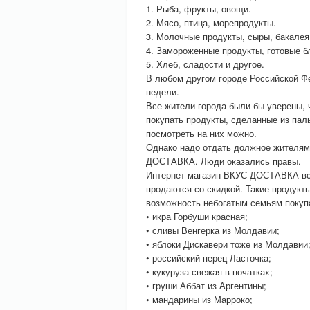
1. Рыба, фрукты, овощи.
2. Мясо, птица, морепродукты.
3. Молочные продукты, сыры, бакалея
4. Замороженные продукты, готовые б
5. Хлеб, сладости и другое.
В любом другом городе Российской Фе
недели.
Все жители города были бы уверены, 
покупать продукты, сделанные из паль
посмотреть на них можно.
Однако надо отдать должное жителям 
ДОСТАВКА. Люди оказались правы.
Интернет-магазин ВКУС-ДОСТАВКА все
продаются со скидкой. Такие продукт
возможность небогатым семьям покупа
• икра Горбуши красная;
• сливы Венгерка из Молдавии;
• яблоки Дискавери тоже из Молдавии
• российский перец Ласточка;
• кукуруза свежая в початках;
• груши Аббат из Аргентины;
• мандарины из Марроко;