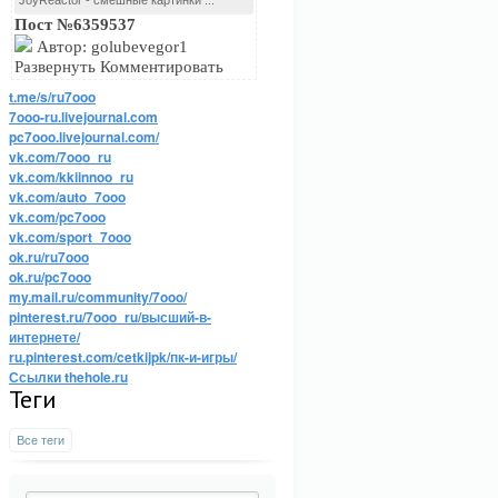
JoyReactor - смешные картинки ...
Пост №6359537
Автор: golubevegor1
Развернуть Комментировать
t.me/s/ru7ooo
7ooo-ru.livejournal.com
pc7ooo.livejournal.com/
vk.com/7ooo_ru
vk.com/kkiinnoo_ru
vk.com/auto_7ooo
vk.com/pc7ooo
vk.com/sport_7ooo
ok.ru/ru7ooo
ok.ru/pc7ooo
my.mail.ru/community/7ooo/
pinterest.ru/7ooo_ru/высший-в-
интернете/
ru.pinterest.com/cetkijpk/пк-и-игры/
Ссылки thehole.ru
Теги
Все теги