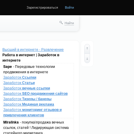
Зарегистрироваться
Войти
Найти
Высший в интернете - Развлечение
Работа в интернет | Заработок в
интернете
Sape
- Передовые технологии
продвижения в интернете
Заработок
Ссылки
Заработок
Статьи
Заработок
вечные ссылки
Заработок
SEO продвижения сайтов
Заработок
Тизеры / банеры
Заработок
Мединая реклама
Заработок
мониторинг отзывов и
привлечения клиентов
Miralinks
- покупка\продажа вечных
ссылок, статей ! Лидирующая система
статейного маркетинга .