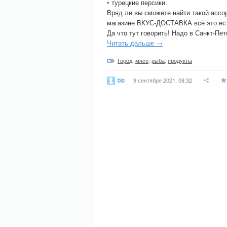
• турецкие персики.
Вряд ли вы сможете найти такой ассор
магазине ВКУС-ДОСТАВКА всё это ест
Да что тут говорить! Надо в Санкт-Пе
Читать дальше →
Город
,
мясо
,
рыба
,
продукты
big
9 сентября 2021, 08:32