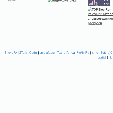
BrickUFA
|
ZTark
|
Софт
|
smetafor.ru
|
Техно-Голод
|
ЧеЧу.Ru
|
кино
|
Soft
|
:( 0
РУша
| |
П