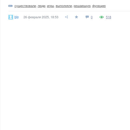
существовали
,
люди
,
игры
,
выполняли
,
решающую
,
функцию
big
26 февраля 2025, 18:53
0
518