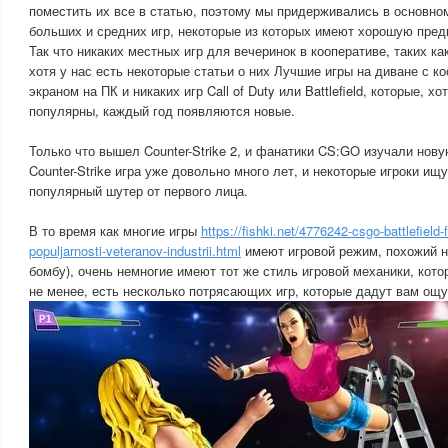
поместить их все в статью, поэтому мы придерживались в основно
больших и средних игр, некоторые из которых имеют хорошую пред
Так что никаких местных игр для вечеринок в кооперативе, таких к
хотя у нас есть некоторые статьи о них Лучшие игры на диване с 
экраном на ПК и никаких игр Call of Duty или Battlefield, которые, х
популярны, каждый год появляются новые.
Только что вышел Counter-Strike 2, и фанатики CS:GO изучали нову
Counter-Strike игра уже довольно много лет, и некоторые игроки ищ
популярный шутер от первого лица.
В то время как многие игры
https://fishki.net/4776242-csgo-battlefield-f
populjarnosti-veteranov-industrii.html
имеют игровой режим, похожий на
бомбу), очень немногие имеют тот же стиль игровой механики, кот
не менее, есть несколько потрясающих игр, которые дадут вам ощ