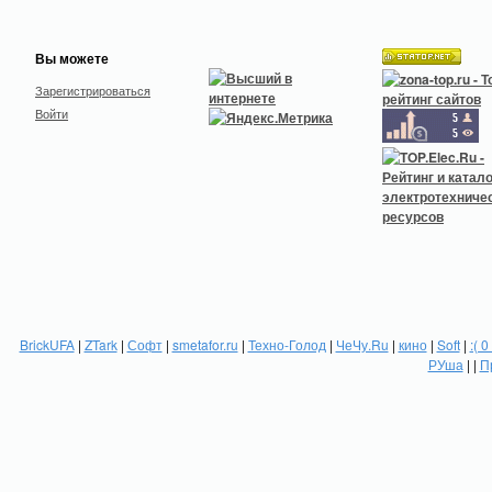
Вы можете
Зарегистрироваться
Войти
BrickUFA
|
ZTark
|
Софт
|
smetafor.ru
|
Техно-Голод
|
ЧеЧу.Ru
|
кино
|
Soft
|
:( 0
РУша
| |
П