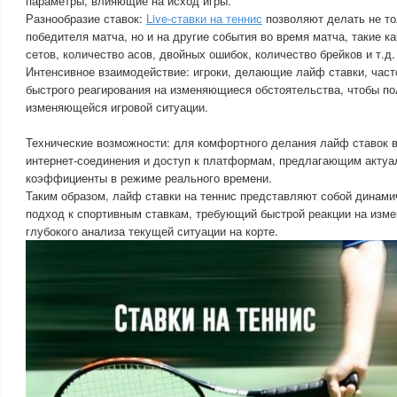
параметры, влияющие на исход игры.
Разнообразие ставок:
Live-ставки на теннис
позволяют делать не то
победителя матча, но и на другие события во время матча, такие к
сетов, количество асов, двойных ошибок, количество брейков и т.д.
Интенсивное взаимодействие: игроки, делающие лайф ставки, част
быстрого реагирования на изменяющиеся обстоятельства, чтобы п
изменяющейся игровой ситуации.
Технические возможности: для комфортного делания лайф ставок 
интернет-соединения и доступ к платформам, предлагающим актуа
коэффициенты в режиме реального времени.
Таким образом, лайф ставки на теннис представляют собой динами
подход к спортивным ставкам, требующий быстрой реакции на изме
глубокого анализа текущей ситуации на корте.