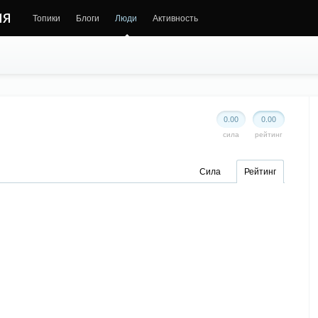
ия
Топики
Блоги
Люди
Активность
0.00
0.00
сила
рейтинг
Сила
Рейтинг